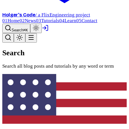
Holger's Code
/ a FlixEngineering project
01
Home
02
News
03
Tutorials
04
Learn
05
Contact
Search
⌘K
Search
Search all blog posts and tutorials by any word or term