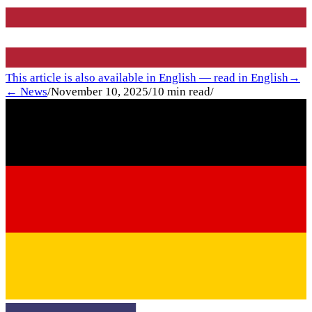
This article is also available in English — read in English
→
← News
/
November 10, 2025
/
10
min read
/